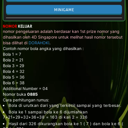
MINIGAME
NOMOR
KELUAR
nomor pengeluaran adalah berdasar kan 1st prize nomor yang
dihasilkan oleh 4D Singapore untuk melihat hasil nomor tersebut
bisa dilihat di
DORAHOKI
.
Contoh nomor bola angka yang dihasilkan :
Bola 1 = 7
Bola 2 = 21
Bola 3 = 29
Bola 4 = 32
Bola 5 = 36
Bola 6 = 38
Additional Number = 04
Nomor buka
0885
Cara perhitungan rumus:
Bola di urutkan dari yang terkecil sampai yang terbesar.
Bola ke 1 sampai bola ke 6 dijumlahkan
7+21+29+32+36+38 = 163 di kali 2 = 326
Hasil dari 326 dikurangkan bola ke 1 ( 7 ) dan bola ke 6 (